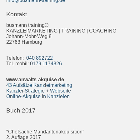
info@busmann-training.de
Kontakt
busmann training®
KANZLEIMARKETING | TRAINING | COACHING
Johann-Mohr-Weg 8
22763 Hamburg
Telefon:
040 892722
Tel. mobil:
0179 1174826
www.anwalts-akquise.de
43 Aufsätze Kanzleimarketing
Kanzlei-Strategie + Webseite
Online-Akquise in Kanzleien
Buch 2017
"Chefsache Mandantenakquisition"
2. Auflage 2017